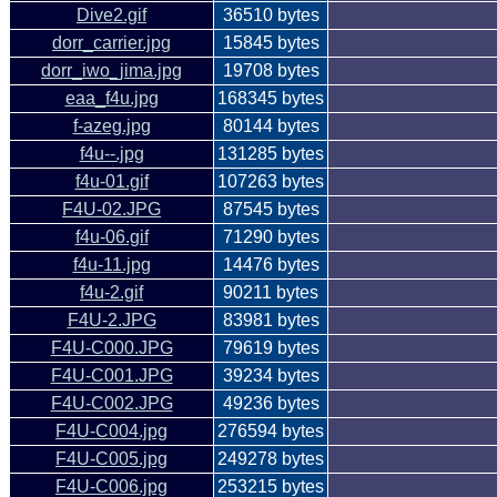
Dive2.gif
36510 bytes
dorr_carrier.jpg
15845 bytes
dorr_iwo_jima.jpg
19708 bytes
eaa_f4u.jpg
168345 bytes
f-azeg.jpg
80144 bytes
f4u--.jpg
131285 bytes
f4u-01.gif
107263 bytes
F4U-02.JPG
87545 bytes
f4u-06.gif
71290 bytes
f4u-11.jpg
14476 bytes
f4u-2.gif
90211 bytes
F4U-2.JPG
83981 bytes
F4U-C000.JPG
79619 bytes
F4U-C001.JPG
39234 bytes
F4U-C002.JPG
49236 bytes
F4U-C004.jpg
276594 bytes
F4U-C005.jpg
249278 bytes
F4U-C006.jpg
253215 bytes