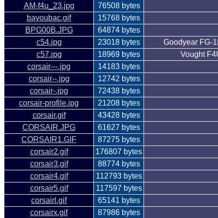
AM-f4u_23.jpg
76508 bytes
bayoubac.gif
15768 bytes
BPG00B.JPG
64874 bytes
c54.jpg
23018 bytes
Goodyear FG-1D 
c57.jpg
18969 bytes
Vought F4U
corsair---.jpg
14183 bytes
corsair--.jpg
12742 bytes
corsair-.jpg
72438 bytes
corsair-profile.jpg
21208 bytes
corsair.gif
43428 bytes
CORSAIR.JPG
61627 bytes
CORSAIR1.GIF
87275 bytes
corsair2.gif
176807 bytes
corsair3.gif
88774 bytes
corsair4.gif
112793 bytes
corsair5.gif
117597 bytes
corsairl.gif
65141 bytes
corsairx.gif
87986 bytes