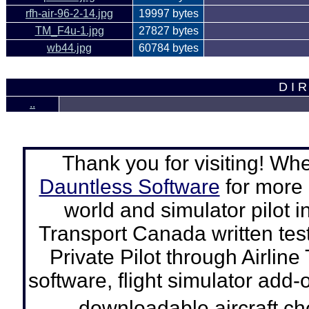
rfh-air-96-2-14.jpg
19997 bytes
TM_F4u-1.jpg
27827 bytes
wb44.jpg
60784 bytes
D I R
..
Thank you for visiting! Wh
Dauntless Software
for more a
world and simulator pilot
i
Transport Canada written tes
Private Pilot through Airline
software, flight simulator add-o
downloadable aircraft c