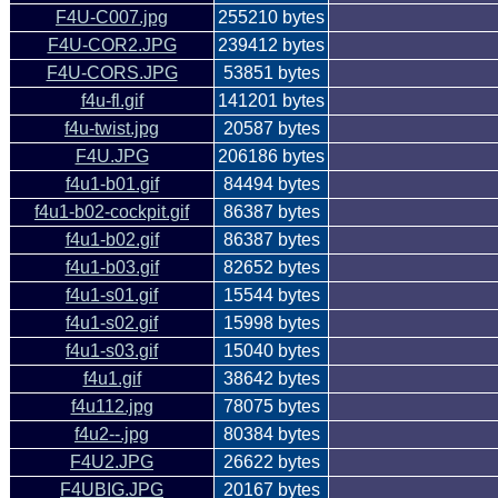
F4U-C007.jpg
255210 bytes
F4U-COR2.JPG
239412 bytes
F4U-CORS.JPG
53851 bytes
f4u-fl.gif
141201 bytes
f4u-twist.jpg
20587 bytes
F4U.JPG
206186 bytes
f4u1-b01.gif
84494 bytes
f4u1-b02-cockpit.gif
86387 bytes
f4u1-b02.gif
86387 bytes
f4u1-b03.gif
82652 bytes
f4u1-s01.gif
15544 bytes
f4u1-s02.gif
15998 bytes
f4u1-s03.gif
15040 bytes
f4u1.gif
38642 bytes
f4u112.jpg
78075 bytes
f4u2--.jpg
80384 bytes
F4U2.JPG
26622 bytes
F4UBIG.JPG
20167 bytes