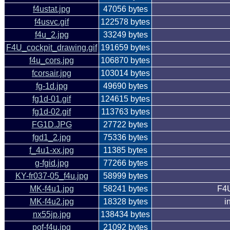
f4ustat.jpg
47056 bytes
f4usvc.gif
122578 bytes
f4u_2.jpg
33249 bytes
F4U_cockpit_drawing.gif
191659 bytes
f4u_cors.jpg
106870 bytes
fcorsair.jpg
103014 bytes
fg-1d.jpg
49690 bytes
fg1d-01.gif
124615 bytes
fg1d-02.gif
113763 bytes
FG1D.JPG
27722 bytes
fgd1_2.jpg
75336 bytes
f_4u1-xx.jpg
11385 bytes
g-fgid.jpg
77266 bytes
KY-fr037-05_f4u.jpg
58999 bytes
MK-f4u1.jpg
58241 bytes
F4U
MK-f4u2.jpg
18328 bytes
i
nx55jp.jpg
138434 bytes
pof-f4u.jpg
21092 bytes