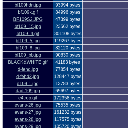
bf109hdn.jpg
93994 bytes
bf109k.gif
84996 bytes
BF109S2.JPG
47399 bytes
bf109_15.jpg
23562 bytes
bf109_4.gif
301108 bytes
bf109_5.jpg
119267 bytes
bf109_8.jpg
82120 bytes
bf109_bb.jpg
90830 bytes
BLACK&WHITE.gif
41183 bytes
d-fehd.jpg
77854 bytes
d-fehd2.jpg
128447 bytes
d109-1.jpg
13783 bytes
dad-109.jpg
65697 bytes
e4trop.gif
172358 bytes
evans-26.jpg
75535 bytes
evans-27.jpg
161232 bytes
evans-28.jpg
117575 bytes
evans-29.jpg
105720 bytes