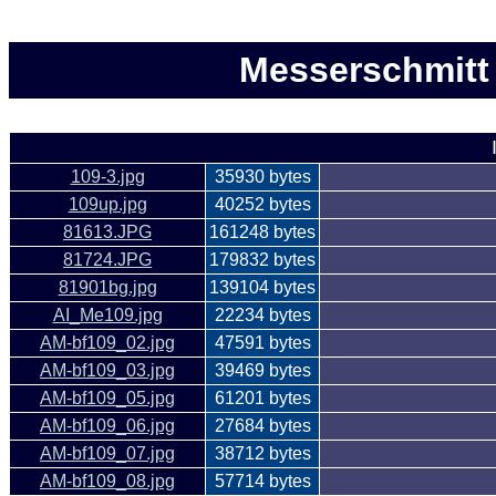
Messerschmitt 
109-3.jpg
35930 bytes
109up.jpg
40252 bytes
81613.JPG
161248 bytes
81724.JPG
179832 bytes
81901bg.jpg
139104 bytes
AI_Me109.jpg
22234 bytes
AM-bf109_02.jpg
47591 bytes
AM-bf109_03.jpg
39469 bytes
AM-bf109_05.jpg
61201 bytes
AM-bf109_06.jpg
27684 bytes
AM-bf109_07.jpg
38712 bytes
AM-bf109_08.jpg
57714 bytes