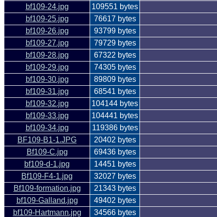
bf109-24.jpg
109551 bytes
bf109-25.jpg
76617 bytes
bf109-26.jpg
93799 bytes
bf109-27.jpg
79729 bytes
bf109-28.jpg
67322 bytes
bf109-29.jpg
74305 bytes
bf109-30.jpg
89809 bytes
bf109-31.jpg
68541 bytes
bf109-32.jpg
104144 bytes
bf109-33.jpg
104441 bytes
bf109-34.jpg
119386 bytes
BF109-B1-1.JPG
20402 bytes
Bf109-C.jpg
69436 bytes
bf109-d-1.jpg
14451 bytes
Bf109-F4-1.jpg
32027 bytes
Bf109-formation.jpg
21343 bytes
bf109-Galland.jpg
49402 bytes
bf109-Hartmann.jpg
34566 bytes