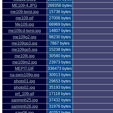
ME109-4.JPG
269356 bytes
me109-twist.jpg
15736 bytes
me109.gif
27006 bytes
Me109.jpg
66969 bytes
me109cd-twist.jpg
14807 bytes
me109g2.jpg
98230 bytes
me109gp3.jpg
7867 bytes
me109gp5.jpg
15238 bytes
me109j.jpg
30580 bytes
me109m2.jpg
23973 bytes
MEPIT.GIF
336473 bytes
na-swis109g.jpg
30913 bytes
photo01.jpg
29653 bytes
photo02.jpg
35193 bytes
prf_109.gif
17118 bytes
sanmmh25.jpg
37432 bytes
sanmmh26.jpg
31976 bytes
saw06.jpg
40252 bytes