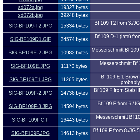
sd072a.jpg
19327 bytes
sd072b.jpg
39248 bytes
Bf 109 T2 from 3./J
SIG-BF109-T2.JPG
15334 bytes
Bf 109 D-1 (late) fr
SIG-BF109D1.GIF
24574 bytes
Messerschmitt Bf 109
SIG-BF109E-2.JPG
10982 bytes
Messerschmitt Bf 
SIG-BF109E.JPG
11170 bytes
Bf 109 E 1 Brown/
SIG-BF109E1.JPG
11265 bytes
probably
Bf 109 F from Stab I
SIG-BF109F-2.JPG
14738 bytes
Bf 109 F from 6./J
SIG-BF109F-3.JPG
14594 bytes
Messerschmitt Bf 1
SIG-BF109F.GIF
16443 bytes
Bf 109 F from 8./JG
SIG-BF109F.JPG
14613 bytes