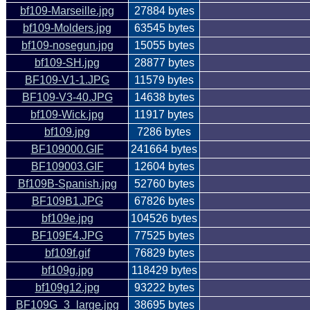
bf109-Marseille.jpg
27884 bytes
bf109-Molders.jpg
63545 bytes
bf109-nosegun.jpg
15055 bytes
bf109-SH.jpg
28877 bytes
BF109-V1-1.JPG
11579 bytes
BF109-V3-40.JPG
14638 bytes
bf109-Wick.jpg
11917 bytes
bf109.jpg
7286 bytes
BF109000.GIF
241664 bytes
BF109003.GIF
12604 bytes
Bf109B-Spanish.jpg
52760 bytes
BF109B1.JPG
67826 bytes
bf109e.jpg
104526 bytes
BF109E4.JPG
77525 bytes
bf109f.gif
76829 bytes
bf109g.jpg
118429 bytes
bf109g12.jpg
93222 bytes
BF109G_3_large.jpg
38695 bytes