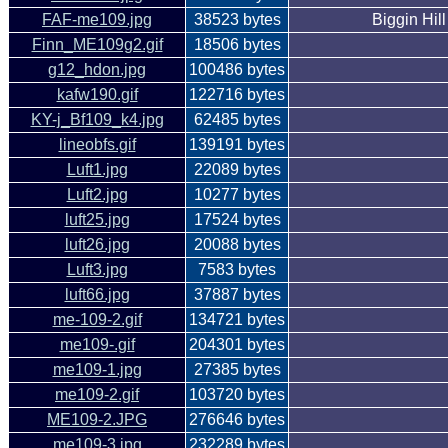
FAF-me109.jpg
38523 bytes
Biggin Hil
Finn_ME109g2.gif
18506 bytes
g12_hdon.jpg
100486 bytes
kafw190.gif
122716 bytes
KY-j_Bf109_k4.jpg
62485 bytes
lineobfs.gif
139191 bytes
Luft1.jpg
22089 bytes
Luft2.jpg
10277 bytes
luft25.jpg
17524 bytes
luft26.jpg
20088 bytes
Luft3.jpg
7583 bytes
luft66.jpg
37887 bytes
me-109-2.gif
134721 bytes
me109-.gif
204301 bytes
me109-1.jpg
27385 bytes
me109-2.gif
103720 bytes
ME109-2.JPG
276646 bytes
me109-3.jpg
232289 bytes