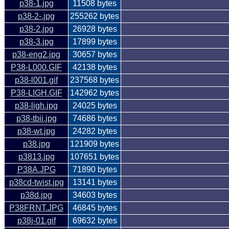
p38-1.jpg
11508 bytes
p38-2-.jpg
255262 bytes
p38-2.jpg
26928 bytes
p38-3.jpg
17899 bytes
p38-eng2.jpg
30657 bytes
P38-L000.GIF
42138 bytes
p38-l001.gif
237568 bytes
P38-LIGH.GIF
142962 bytes
p38-ligh.jpg
24025 bytes
p38-tbii.jpg
74686 bytes
p38-wt.jpg
24282 bytes
p38.jpg
121909 bytes
p3813.jpg
107651 bytes
P38A.JPG
71890 bytes
p38cd-twist.jpg
13141 bytes
p38d.jpg
34603 bytes
P38FRNT.JPG
46845 bytes
p38j-01.gif
69632 bytes