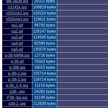
MK-pp38.jpg
20321 bytes
n3145x.jpg
100619 bytes
n505mh2.jpg
120224 bytes
n505mh3.jpg
119611 bytes
na1.gif
99750 bytes
na2.gif
128147 bytes
na3.gif
114545 bytes
na4.gif
92590 bytes
na5.gif
135570 bytes
p-38-NWM.jpg
12716 bytes
p-38.gif
70322 bytes
p-38b.jpg
16015 bytes
p-38j-1.jpg
155714 bytes
p-38j-2.jpg
116714 bytes
p-38_1-X.jpg
11133 bytes
p38--.jpg
24282 bytes
P38--bw.jpg
32195 bytes
p38-1-.jpg
212838 bytes