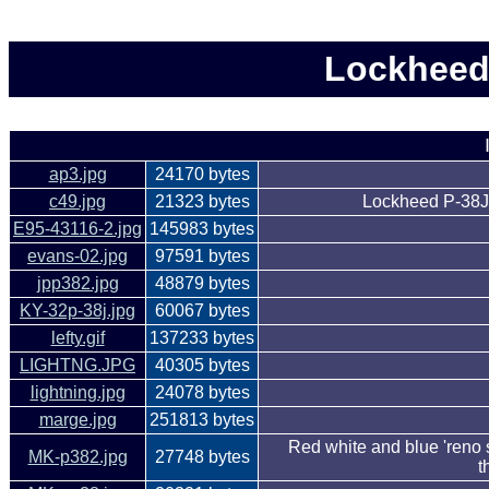
Lockheed 
ap3.jpg
24170 bytes
c49.jpg
21323 bytes
Lockheed P-38J 
E95-43116-2.jpg
145983 bytes
evans-02.jpg
97591 bytes
jpp382.jpg
48879 bytes
KY-32p-38j.jpg
60067 bytes
lefty.gif
137233 bytes
LIGHTNG.JPG
40305 bytes
lightning.jpg
24078 bytes
marge.jpg
251813 bytes
Red white and blue 'reno 
MK-p382.jpg
27748 bytes
t