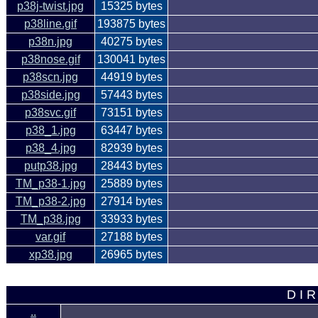
p38j-twist.jpg
15325 bytes
p38line.gif
193875 bytes
p38n.jpg
40275 bytes
p38nose.gif
130041 bytes
p38scn.jpg
44919 bytes
p38side.jpg
57443 bytes
p38svc.gif
73151 bytes
p38_1.jpg
63447 bytes
p38_4.jpg
82939 bytes
putp38.jpg
28443 bytes
TM_p38-1.jpg
25889 bytes
TM_p38-2.jpg
27914 bytes
TM_p38.jpg
33933 bytes
var.gif
27188 bytes
xp38.jpg
26965 bytes
D I R
..